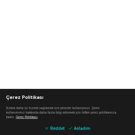
Çerez Politikası
Sizlere daha iyi hizmet sağlamak için çerezler kullanıyoruz. Çerez
kullanımımız hakkında daha fazla bilgi edinmek için lütfen çerez politikamıza
bakın.
Çerez Politikası
Reddet
Anladım