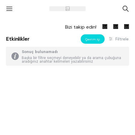
'
A
Bizi takip edin!
Etkinlikler
Filtrele
Çevrim Içi
Sonuç bulunamadı
Başka bir filtre seçmeyi deneyebilir ya da arama çubuğuna
aradığınız anahtar kelimeleri yazabilirsiniz