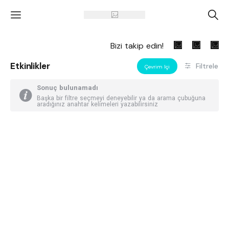
'
A
Bizi takip edin!
Etkinlikler
Filtrele
Çevrim Içi
Sonuç bulunamadı
Başka bir filtre seçmeyi deneyebilir ya da arama çubuğuna
aradığınız anahtar kelimeleri yazabilirsiniz