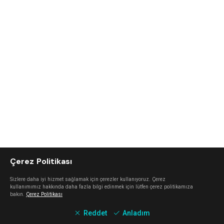
Çerez Politikası
Sizlere daha iyi hizmet sağlamak için çerezler kullanıyoruz. Çerez
kullanımımız hakkında daha fazla bilgi edinmek için lütfen çerez politikamıza
bakın.
Çerez Politikası
Reddet
Anladım