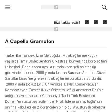
'
A
Bizi takip edin!
A Capella Gramofon
Türker Barmanbek, İzmir’de doğdu . Müzik eğitimine küçük
yaşlarda İzmir Devlet Senfoni Orkestrası bünyesinde koro eğitimi
ile başladı. Daha sonra aynı kurumda koro şefi asistanlığı
görevinde bulundu. 2000 yılında Ümran Baradan Anadolu Güzel
Sanatlar Lisesi’ne girerek müzik eğitimini bu okulda sürdürdü.
2003 yılında Dokuz Eylül Üniversitesi Devlet Konservatuvarı
Kompozisyon (Bestecilik) ve Orkestra Şefliği Anasanat Dalı’nın
açtığı sınavı kazanarak Cumhuriyet Tarihi Türk Bestecileri
Dönemi'nin usta bestecilerinden Prof. İstemihanTaviloğlu’nun
sınıfına kabul edilen 2 öğrenciden biri oldu. Avusturyalı orkestra