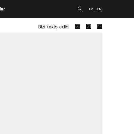
lar
A
TR
EN
Bizi takip edin!