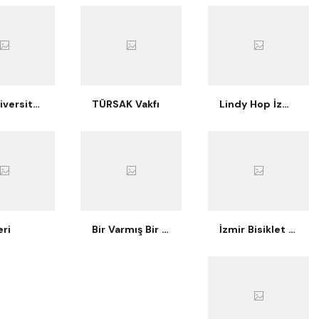
Ege Üniversitesi İşletme Kulübü
TÜRSAK Vakfı
Lindy Hop İzmir
ri
Bir Varmış Bir Yokmuş Tiyatro
İzmir Bisiklet Eğitimi