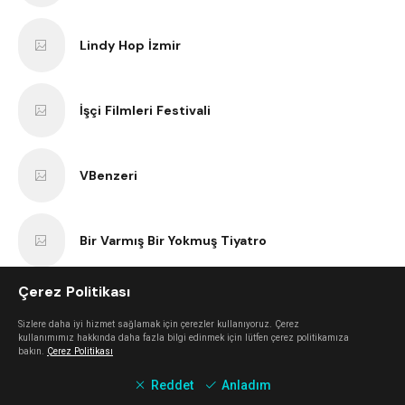
Lindy Hop İzmir
İşçi Filmleri Festivali
VBenzeri
Bir Varmış Bir Yokmuş Tiyatro
Çerez Politikası
İzmir Bisiklet Eğitimi
Sizlere daha iyi hizmet sağlamak için çerezler kullanıyoruz. Çerez
kullanımımız hakkında daha fazla bilgi edinmek için lütfen çerez politikamıza
bakın.
Çerez Politikası
Tezgah
Reddet
Anladım