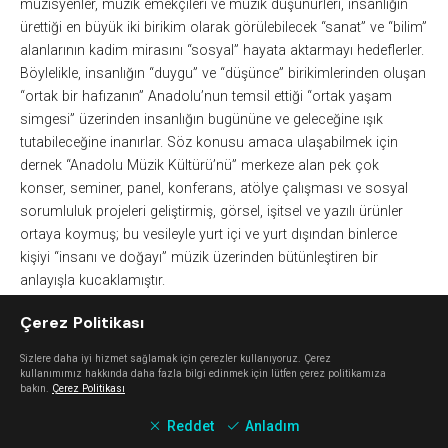
müzisyenler, müzik emekçileri ve müzik düşünürleri, insanlığın
ürettiği en büyük iki birikim olarak görülebilecek “sanat” ve “bilim”
alanlarının kadim mirasını “sosyal” hayata aktarmayı hedeflerler.
Böylelikle, insanlığın “duygu” ve “düşünce” birikimlerinden oluşan
“ortak bir hafızanın” Anadolu’nun temsil ettiği “ortak yaşam
simgesi” üzerinden insanlığın bugününe ve geleceğine ışık
tutabileceğine inanırlar. Söz konusu amaca ulaşabilmek için
dernek “Anadolu Müzik Kültürü’nü” merkeze alan pek çok
konser, seminer, panel, konferans, atölye çalışması ve sosyal
sorumluluk projeleri geliştirmiş, görsel, işitsel ve yazılı ürünler
ortaya koymuş; bu vesileyle yurt içi ve yurt dışından binlerce
kişiyi “insanı ve doğayı” müzik üzerinden bütünleştiren bir
anlayışla kucaklamıştır.
Çerez Politikası
https://anadolumuzikkulturleri.com/
V
Sizlere daha iyi hizmet sağlamak için çerezler kullanıyoruz. Çerez
kullanımımız hakkında daha fazla bilgi edinmek için lütfen çerez politikamıza
bakın.
Çerez Politikası
Keşfet
Reddet
Anladım