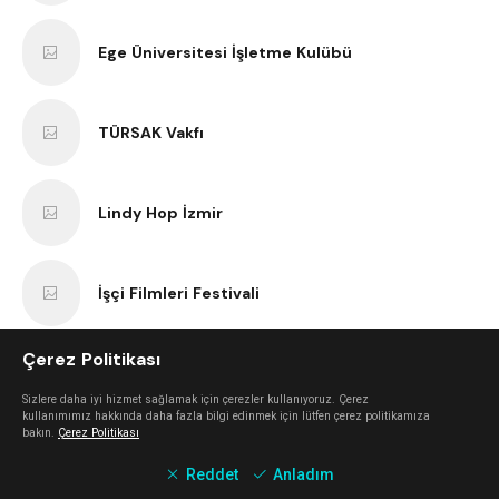
Ege Üniversitesi İşletme Kulübü
TÜRSAK Vakfı
Lindy Hop İzmir
İşçi Filmleri Festivali
Çerez Politikası
VBenzeri
Sizlere daha iyi hizmet sağlamak için çerezler kullanıyoruz. Çerez
kullanımımız hakkında daha fazla bilgi edinmek için lütfen çerez politikamıza
bakın.
Çerez Politikası
Bir Varmış Bir Yokmuş Tiyatro
Reddet
Anladım