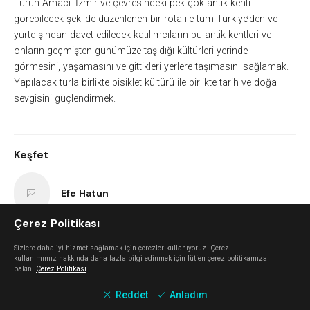
Turun Amacı: İzmir ve çevresindeki pek çok antik kenti
görebilecek şekilde düzenlenen bir rota ile tüm Türkiye’den ve
yurtdışından davet edilecek katılımcıların bu antik kentleri ve
onların geçmişten günümüze taşıdığı kültürleri yerinde
görmesini, yaşamasını ve gittikleri yerlere taşımasını sağlamak.
Yapılacak turla birlikte bisiklet kültürü ile birlikte tarih ve doğa
sevgisini güçlendirmek.
Keşfet
Efe Hatun
Çerez Politikası
Ege Üniversitesi İşletme Kulübü
Sizlere daha iyi hizmet sağlamak için çerezler kullanıyoruz. Çerez
kullanımımız hakkında daha fazla bilgi edinmek için lütfen çerez politikamıza
bakın.
Çerez Politikası
TÜRSAK Vakfı
Reddet
Anladım