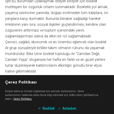
İşte bu durumdan uzaklaşmak isteyen bireyler için bisiklet
muhteşem bir özgürlük ortamı sunmaktadır. Bisikletle yol almak,
yaşama sevincinin yanında, doğayı incitmeden tüm kalıplara, ön
yargılara karşı durmaktır. Bununla beraber sağladığı hareket
imkânının yanı sıra, sosyal ilişkileri güçlendirmesi, kendine olan
özgüvenini arttırması ve toplum içerisindeki yerini
sağlamlaştırması adına da etkin bir rol sağlamaktadır.
Çevreci, sağlıklı, ekonomik ve en önemlisi eğlenceli olan bisiklet
ile grup sürüşleriyle birlikte takım olmanın ruhunu da yaşamak
mümkündür. Bike İzmir bisiklet topluluğu ile “Camdan Değil,
Candan Yaşa” sloganıyla her hafta en farklı ve en güzel yerlere
turlar düzenleyerek katılımcılarını etkinliğin gönüllü birer elçisi
haline getirmektedir.
Çerez Politikası
http://www.bikeizmir.club
V
Sizlere daha iyi hizmet sağlamak için çerezler kullanıyoruz. Çerez
kullanımımız hakkında daha fazla bilgi edinmek için lütfen çerez politikamıza
bakın.
Çerez Politikası
Keşfet
Reddet
Anladım