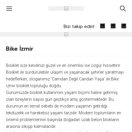
'
A
Bizi takip edin!
Bike İzmir
Bisiklet size kendinizi güzel ve en önemlisi ise özgür hissettir
ir.
Bisiklet ile sürdürülebilir ulaşım ve yaşanacak şehirler yaratmayı
hedeflerken, sloganımız ‘Camdan Değil Candan Yaşa’ ile Bike
İzmir bisiklet topluluğu doğdu.
Günümüzde bisiklet kullanımını yaşam biçimi haline getirmiş
olan bireylerin sayısı gün geçtikçe artış göstermektedir. Bu
durumun en temel sebebi de modern yaşamın getirdiği
tekdüzelik ve hareketsiz yaşam tarzıdır. Modern toplumların en
önemli problemlerinin başında doğadan uzak beton blokların
arasına sıkışıp kalmalarıdır.