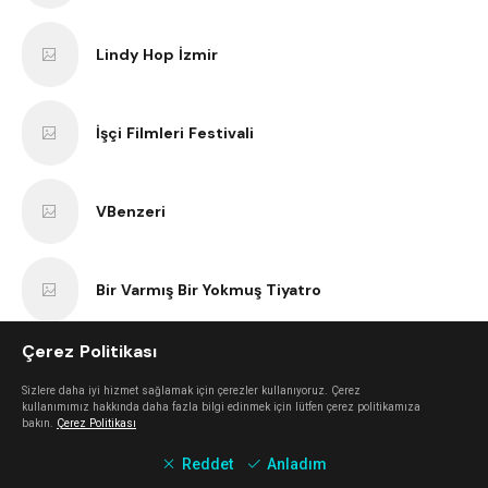
Lindy Hop İzmir
İşçi Filmleri Festivali
VBenzeri
Bir Varmış Bir Yokmuş Tiyatro
Çerez Politikası
İzmir Bisiklet Eğitimi
Sizlere daha iyi hizmet sağlamak için çerezler kullanıyoruz. Çerez
kullanımımız hakkında daha fazla bilgi edinmek için lütfen çerez politikamıza
bakın.
Çerez Politikası
Tezgah
Reddet
Anladım