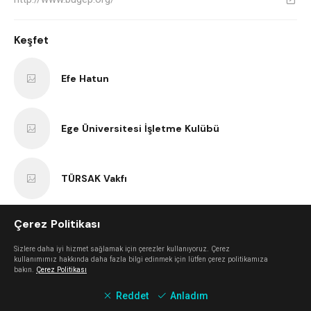
Keşfet
Efe Hatun
Ege Üniversitesi İşletme Kulübü
TÜRSAK Vakfı
Çerez Politikası
Lindy Hop İzmir
Sizlere daha iyi hizmet sağlamak için çerezler kullanıyoruz. Çerez
kullanımımız hakkında daha fazla bilgi edinmek için lütfen çerez politikamıza
bakın.
Çerez Politikası
İşçi Filmleri Festivali
Reddet
Anladım