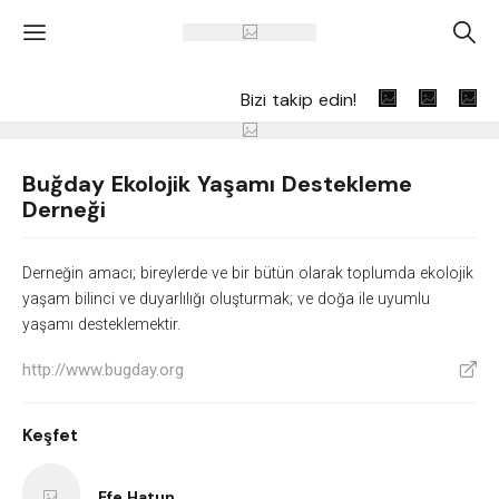
'
A
Bizi takip edin!
Buğday Ekolojik Yaşamı Destekleme
Derneği
Derneğin amacı; bireylerde ve bir bütün olarak toplumda ekolojik
yaşam bilinci ve duyarlılığı oluşturmak; ve doğa ile uyumlu
yaşamı desteklemektir.
http://www.bugday.org
V
Keşfet
Efe Hatun