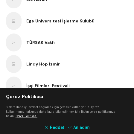
Ege Üniversitesi İşletme Kulübü
TÜRSAK Vakfı
Lindy Hop İzmir
İşçi Filmleri Festivali
Çerez Politikası
VBenzeri
Sizlere daha iyi hizmet sağlamak için çerezler kullanıyoruz. Çerez
kullanımımız hakkında daha fazla bilgi edinmek için lütfen çerez politikamıza
bakın.
Çerez Politikası
Reddet
Anladım
Bir Varmış Bir Yokmuş Tiyatro