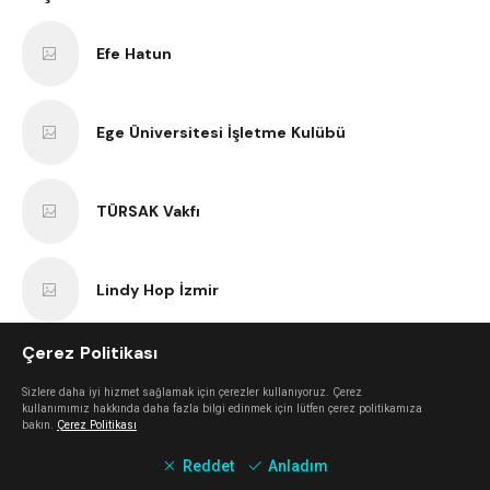
Efe Hatun
Ege Üniversitesi İşletme Kulübü
TÜRSAK Vakfı
Lindy Hop İzmir
Çerez Politikası
İşçi Filmleri Festivali
Sizlere daha iyi hizmet sağlamak için çerezler kullanıyoruz. Çerez
kullanımımız hakkında daha fazla bilgi edinmek için lütfen çerez politikamıza
bakın.
Çerez Politikası
VBenzeri
Reddet
Anladım