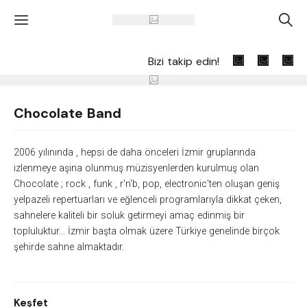
'
A
Bizi takip edin!
Chocolate Band
2006 yılınında , hepsi de daha önceleri İzmir gruplarında
izlenmeye aşina olunmuş müzisyenlerden kurulmuş olan
Chocolate ; rock , funk , r'n'b, pop, electronic'
ten oluşan geniş
yelpazeli repertuarları ve eğlenceli programlarıyla dikkat çeken,
sahnelere kaliteli bir soluk getirmeyi amaç edinmiş bir
topluluktur... İzmir başta olmak üzere Türkiye genelinde birçok
şehirde sahne almaktadır.
Keşfet