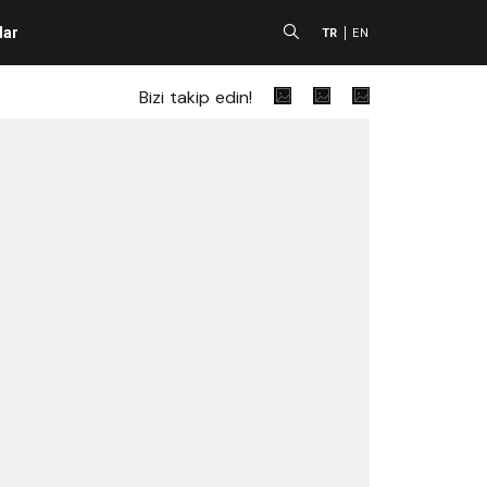
lar
A
TR
EN
Bizi takip edin!