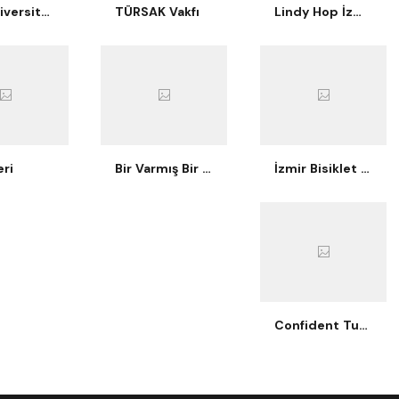
Ege Üniversitesi İşletme Kulübü
TÜRSAK Vakfı
Lindy Hop İzmir
ri
Bir Varmış Bir Yokmuş Tiyatro
İzmir Bisiklet Eğitimi
Confident Turtle