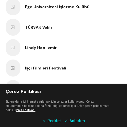
Ege Üniversitesi İşletme Kulübü
TÜRSAK Vakfı
Lindy Hop İzmir
İşçi Filmleri Festivali
VBenzeri
Çerez Politikası
Sizlere daha iyi hizmet sağlamak için çerezler kullanıyoruz. Çerez
kullanımımız hakkında daha fazla bilgi edinmek için lütfen çerez politikamıza
Bir Varmış Bir Yokmuş Tiyatro
bakın.
Çerez Politikası
Reddet
Anladım