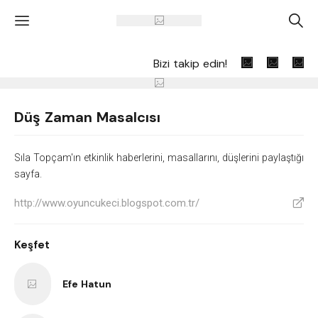
'
A
Bizi takip edin!
Düş Zaman Masalcısı
Sıla Topçam'ın etkinlik haberlerini, masallarını, düşlerini paylaştığı
sayfa.
http://www.oyuncukeci.blogspot.com.tr/
V
Keşfet
Efe Hatun