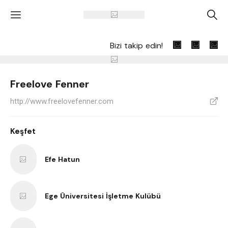
'
A
Bizi takip edin!
Freelove Fenner
http://www.freelovefenner.com
V
Keşfet
Efe Hatun
Ege Üniversitesi İşletme Kulübü