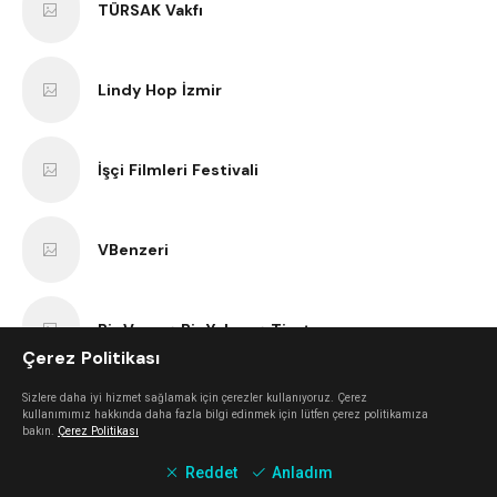
TÜRSAK Vakfı
Lindy Hop İzmir
İşçi Filmleri Festivali
VBenzeri
Bir Varmış Bir Yokmuş Tiyatro
Çerez Politikası
Sizlere daha iyi hizmet sağlamak için çerezler kullanıyoruz. Çerez
İzmir Bisiklet Eğitimi
kullanımımız hakkında daha fazla bilgi edinmek için lütfen çerez politikamıza
bakın.
Çerez Politikası
Reddet
Anladım
Tezgah