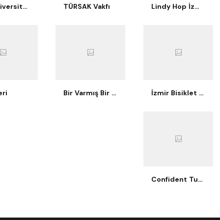
Ege Üniversitesi İşletme Kulübü
TÜRSAK Vakfı
Lindy Hop İzmir
ri
Bir Varmış Bir Yokmuş Tiyatro
İzmir Bisiklet Eğitimi
Confident Turtle