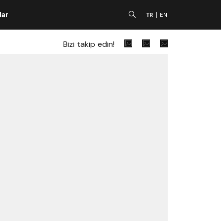
lar
A
TR
EN
Bizi takip edin!