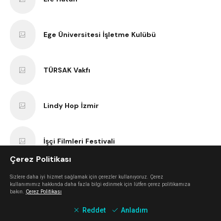
Ege Üniversitesi İşletme Kulübü
TÜRSAK Vakfı
Lindy Hop İzmir
İşçi Filmleri Festivali
Çerez Politikası
VBenzeri
Sizlere daha iyi hizmet sağlamak için çerezler kullanıyoruz. Çerez
kullanımımız hakkında daha fazla bilgi edinmek için lütfen çerez politikamıza
bakın.
Çerez Politikası
Reddet
Anladım
Bir Varmış Bir Yokmuş Tiyatro