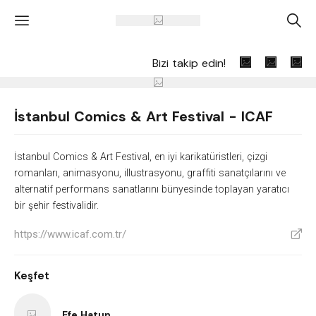
'
A
Bizi takip edin!
İstanbul Comics & Art Festival - ICAF
İstanbul Comics & Art Festival, en iyi karikatüristleri, çizgi
romanları, animasyonu, illustrasyonu, graffiti sanatçılarını ve
alternatif performans sanatlarını bünyesinde toplayan yaratıcı
bir şehir festivalidir.
https://www.icaf.com.tr/
V
Keşfet
Efe Hatun