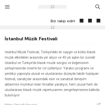
'
A
Bizi takip edin!
İstanbul Müzik Festivali
İstanbul Müzik Festivali, Türkiye’deki en saygın ve köklü klasik
müzik etkinlikleri arasında yer alıyor ve 40 yılı aşkın bir süredir
İstanbul ve Türkiye’de klasik müzik sevgisi ve beğenisinin
yerleşmesinde önemli bir rol üstleniyor. Yaratıcı programı ve
yenilikçi yapısıyla ulusal ve uluslararası düzeyde takdir toplayan
festival, sanatçılar arasındaki esin ve sanatsal deneyim
aktarımını mümkün kılan fırsatlar yaratıyor, hem ulusal hem de
uluslararası klasik müzik repertuvarının zenginleşmesine katkıda
bulunuyor.
https://muzik.iksv.org
V