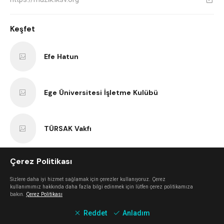
Keşfet
Efe Hatun
Ege Üniversitesi İşletme Kulübü
TÜRSAK Vakfı
Çerez Politikası
Lindy Hop İzmir
Sizlere daha iyi hizmet sağlamak için çerezler kullanıyoruz. Çerez
kullanımımız hakkında daha fazla bilgi edinmek için lütfen çerez politikamıza
bakın.
Çerez Politikası
İşçi Filmleri Festivali
Reddet
Anladım