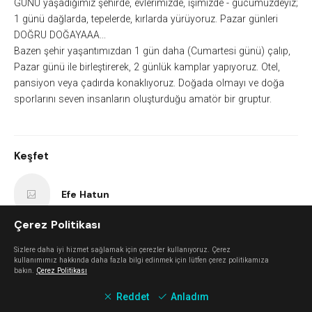
GÜNÜ yaşadığımız şehirde, evlerimizde, işimizde - gücümüzdeyiz;
1 günü dağlarda, tepelerde, kırlarda yürüyoruz. Pazar günleri
DOĞRU DOĞAYAAA...
Bazen şehir yaşantımızdan 1 gün daha (Cumartesi günü) çalıp,
Pazar günü ile birleştirerek, 2 günlük kamplar yapıyoruz. Otel,
pansiyon veya çadırda konaklıyoruz. Doğada olmayı ve doğa
sporlarını seven insanların oluşturduğu amatör bir gruptur.
Keşfet
Efe Hatun
Çerez Politikası
Ege Üniversitesi İşletme Kulübü
Sizlere daha iyi hizmet sağlamak için çerezler kullanıyoruz. Çerez
kullanımımız hakkında daha fazla bilgi edinmek için lütfen çerez politikamıza
bakın.
Çerez Politikası
TÜRSAK Vakfı
Reddet
Anladım