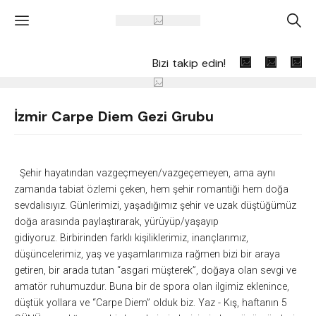
'
A
Bizi takip edin!
İzmir Carpe Diem Gezi Grubu
Şehir hayatından vazgeçmeyen/vazgeçemeyen, ama aynı
zamanda tabiat özlemi çeken, hem şehir romantiği hem doğa
sevdalısıyız. Günlerimizi, yaşadığımız şehir ve uzak düştüğümüz
doğa arasında paylaştırarak, yürüyüp/yaşayıp
gidiyoruz.
Birbirinden farklı kişiliklerimiz, inançlarımız,
düşüncelerimiz, yaş ve yaşamlarımıza rağmen bizi bir araya
getiren, bir arada tutan “asgari müşterek”, doğaya olan sevgi ve
amatör ruhumuzdur. Buna bir de spora olan ilgimiz eklenince,
düştük yollara ve “Carpe Diem” olduk biz.
Yaz - Kış, haftanın 5