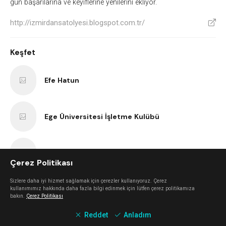
gün başarılarına ve keyiflerine yenilerini ekliyor.
http://izmirdansatolyesi.blogspot.com.tr/
V
Keşfet
Efe Hatun
Ege Üniversitesi İşletme Kulübü
TÜRSAK Vakfı
Çerez Politikası
Sizlere daha iyi hizmet sağlamak için çerezler kullanıyoruz. Çerez
Lindy Hop İzmir
kullanımımız hakkında daha fazla bilgi edinmek için lütfen çerez politikamıza
bakın.
Çerez Politikası
Reddet
Anladım
İşçi Filmleri Festivali