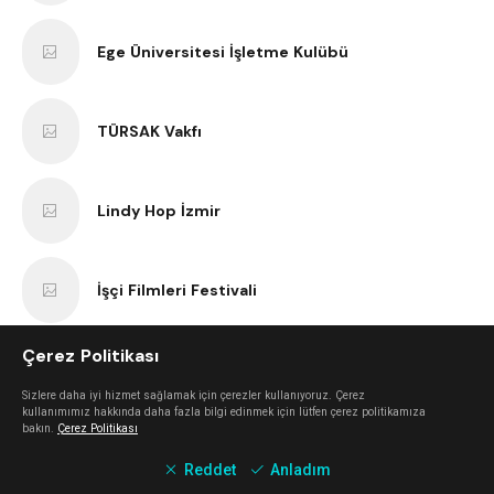
Ege Üniversitesi İşletme Kulübü
TÜRSAK Vakfı
Lindy Hop İzmir
İşçi Filmleri Festivali
Çerez Politikası
VBenzeri
Sizlere daha iyi hizmet sağlamak için çerezler kullanıyoruz. Çerez
kullanımımız hakkında daha fazla bilgi edinmek için lütfen çerez politikamıza
bakın.
Çerez Politikası
Bir Varmış Bir Yokmuş Tiyatro
Reddet
Anladım