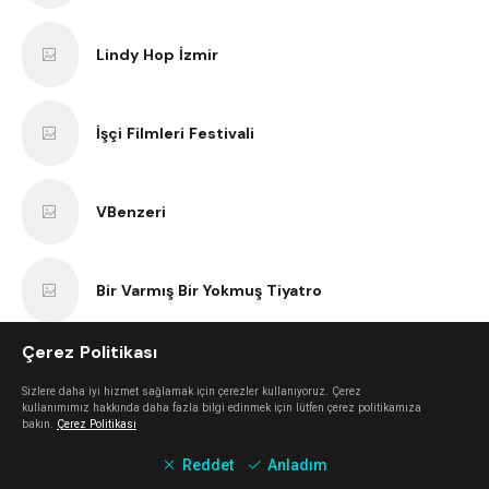
Lindy Hop İzmir
İşçi Filmleri Festivali
VBenzeri
Bir Varmış Bir Yokmuş Tiyatro
Çerez Politikası
İzmir Bisiklet Eğitimi
Sizlere daha iyi hizmet sağlamak için çerezler kullanıyoruz. Çerez
kullanımımız hakkında daha fazla bilgi edinmek için lütfen çerez politikamıza
bakın.
Çerez Politikası
Tezgah
Reddet
Anladım