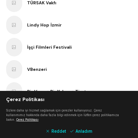
TÜRSAK Vakfı
Lindy Hop İzmir
İşçi Filmleri Festivali
VBenzeri
Bir Varmış Bir Yokmuş Tiyatro
Çerez Politikası
Sizlere daha iyi hizmet sağlamak için çerezler kullanıyoruz. Çerez
İzmir Bisiklet Eğitimi
kullanımımız hakkında daha fazla bilgi edinmek için lütfen çerez politikamıza
bakın.
Çerez Politikası
Reddet
Anladım
Tezgah