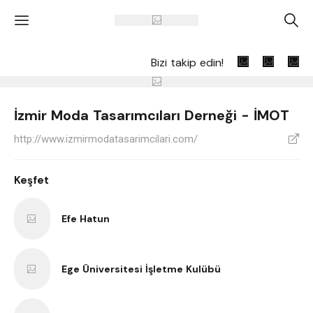
'
A
Bizi takip edin!
İzmir Moda Tasarımcıları Derneği - İMOT
http://www.izmirmodatasarimcilari.com/
V
Keşfet
Efe Hatun
Ege Üniversitesi İşletme Kulübü