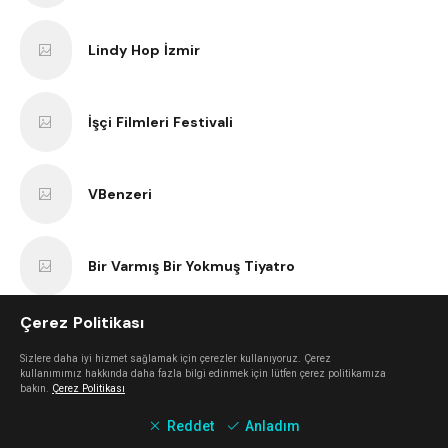
Lindy Hop İzmir
İşçi Filmleri Festivali
VBenzeri
Bir Varmış Bir Yokmuş Tiyatro
Çerez Politikası
İzmir Bisiklet Eğitimi
Sizlere daha iyi hizmet sağlamak için çerezler kullanıyoruz. Çerez
kullanımımız hakkında daha fazla bilgi edinmek için lütfen çerez politikamıza
bakın.
Çerez Politikası
Tezgah
Reddet
Anladım