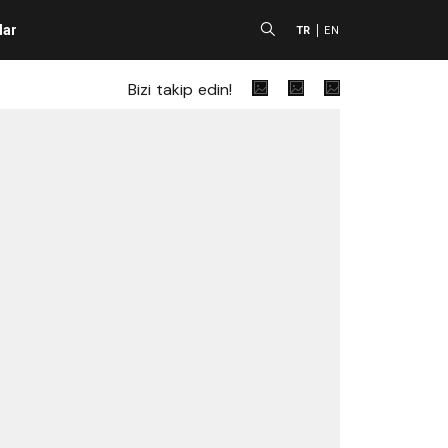
lar
A
TR
EN
Bizi takip edin!