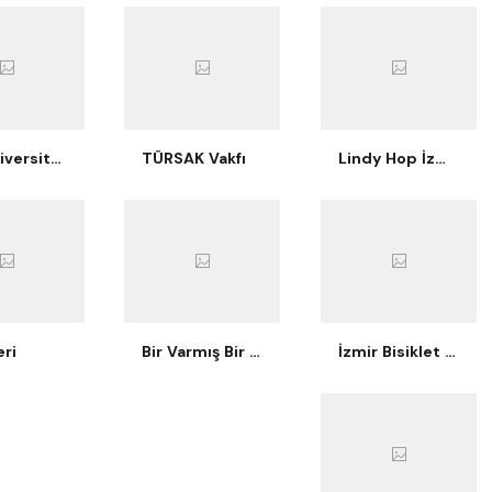
Ege Üniversitesi İşletme Kulübü
TÜRSAK Vakfı
Lindy Hop İzmir
ri
Bir Varmış Bir Yokmuş Tiyatro
İzmir Bisiklet Eğitimi