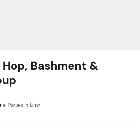
p Hop, Bashment &
oup
al Parties in İzmir