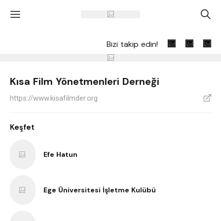
'
A
Bizi takip edin!
Kısa Film Yönetmenleri Derneği
https://www.kisafilmder.org
V
Keşfet
Efe Hatun
Ege Üniversitesi İşletme Kulübü