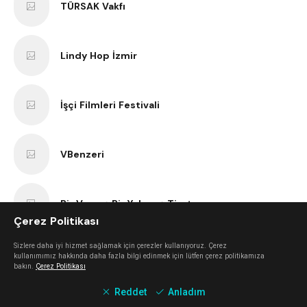
TÜRSAK Vakfı
Lindy Hop İzmir
İşçi Filmleri Festivali
VBenzeri
Bir Varmış Bir Yokmuş Tiyatro
Çerez Politikası
Sizlere daha iyi hizmet sağlamak için çerezler kullanıyoruz. Çerez
İzmir Bisiklet Eğitimi
kullanımımız hakkında daha fazla bilgi edinmek için lütfen çerez politikamıza
bakın.
Çerez Politikası
Reddet
Anladım
Tezgah