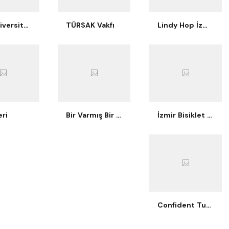
Ege Üniversitesi İşletme Kulübü
TÜRSAK Vakfı
Lindy Hop İzmir
ri
Bir Varmış Bir Yokmuş Tiyatro
İzmir Bisiklet Eğitimi
Confident Turtle