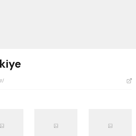
kiye
r/
V