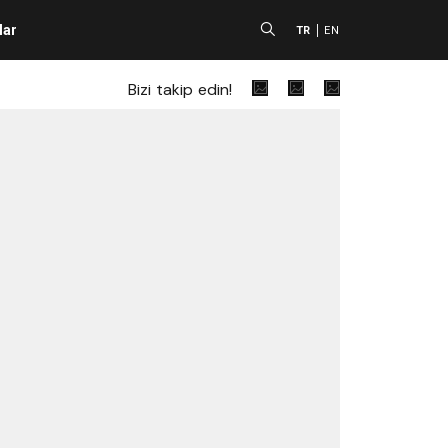
lar
A
TR
EN
Bizi takip edin!