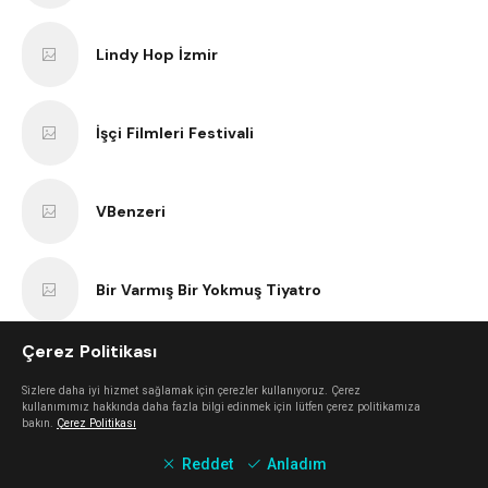
Lindy Hop İzmir
İşçi Filmleri Festivali
VBenzeri
Bir Varmış Bir Yokmuş Tiyatro
Çerez Politikası
İzmir Bisiklet Eğitimi
Sizlere daha iyi hizmet sağlamak için çerezler kullanıyoruz. Çerez
kullanımımız hakkında daha fazla bilgi edinmek için lütfen çerez politikamıza
bakın.
Çerez Politikası
Tezgah
Reddet
Anladım