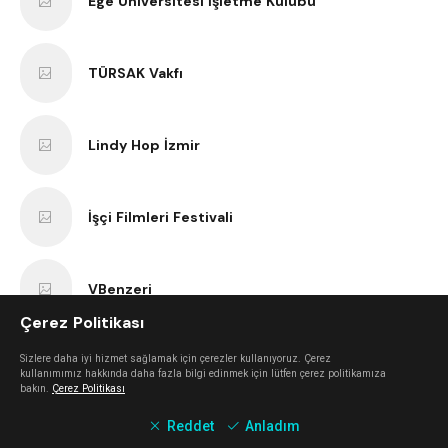
Ege Üniversitesi İşletme Kulübü
TÜRSAK Vakfı
Lindy Hop İzmir
İşçi Filmleri Festivali
VBenzeri
Çerez Politikası
Bir Varmış Bir Yokmuş Tiyatro
Sizlere daha iyi hizmet sağlamak için çerezler kullanıyoruz. Çerez
kullanımımız hakkında daha fazla bilgi edinmek için lütfen çerez politikamıza
bakın.
Çerez Politikası
Reddet
Anladım
İzmir Bisiklet Eğitimi