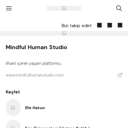
'
A
Bizi takip edin!
Mindful Human Studio
İlham içeren yaşam platformu...
www.mindfulhumanstudio.com
V
Keşfet
Efe Hatun