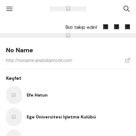
'
A
Bizi takip edin!
No Name
http://noname.anatolianrock.com
V
Keşfet
Efe Hatun
Ege Üniversitesi İşletme Kulübü