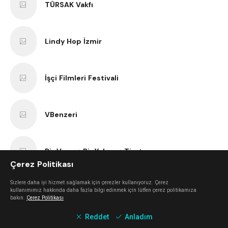
TÜRSAK Vakfı
Lindy Hop İzmir
İşçi Filmleri Festivali
VBenzeri
Bir Varmış Bir Yokmuş Tiyatro
Çerez Politikası
Sizlere daha iyi hizmet sağlamak için çerezler kullanıyoruz. Çerez
İzmir Bisiklet Eğitimi
kullanımımız hakkında daha fazla bilgi edinmek için lütfen çerez politikamıza
bakın.
Çerez Politikası
Reddet
Anladım
Tezgah