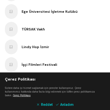
Ege Üniversitesi İşletme Kulübü
TÜRSAK Vakfı
Lindy Hop İzmir
İşçi Filmleri Festivali
Çerez Politikası
VBenzeri
Sizlere daha iyi hizmet sağlamak için çerezler kullanıyoruz. Çerez
kullanımımız hakkında daha fazla bilgi edinmek için lütfen çerez politikamıza
bakın.
Çerez Politikası
Bir Varmış Bir Yokmuş Tiyatro
Reddet
Anladım