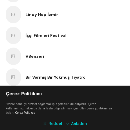
Lindy Hop İzmir
İşçi Filmleri Festivali
VBenzeri
Bir Varmış Bir Yokmuş Tiyatro
Çerez Politikası
İzmir Bisiklet Eğitimi
Sizlere daha iyi hizmet sağlamak için çerezler kullanıyoruz. Çerez
kullanımımız hakkında daha fazla bilgi edinmek için lütfen çerez politikamıza
bakın.
Çerez Politikası
Tezgah
Reddet
Anladım