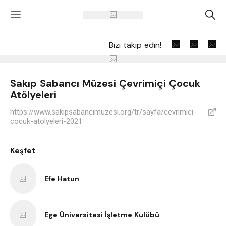
'
A
Bizi takip edin!
Sakıp Sabancı Müzesi Çevrimiçi Çocuk
Atölyeleri
https://www.sakipsabancimuzesi.org/tr/sayfa/cevrimici-
V
cocuk-atolyeleri-2021
Keşfet
Efe Hatun
Ege Üniversitesi İşletme Kulübü