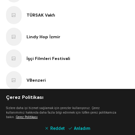
TÜRSAK Vakfı
Lindy Hop İzmir
İşçi Filmleri Festivali
VBenzeri
Çerez Politikası
Bir Varmış Bir Yokmuş Tiyatro
Sizlere daha iyi hizmet sağlamak için çerezler kullanıyoruz. Çerez
kullanımımız hakkında daha fazla bilgi edinmek için lütfen çerez politikamıza
bakın.
Çerez Politikası
İzmir Bisiklet Eğitimi
Reddet
Anladım