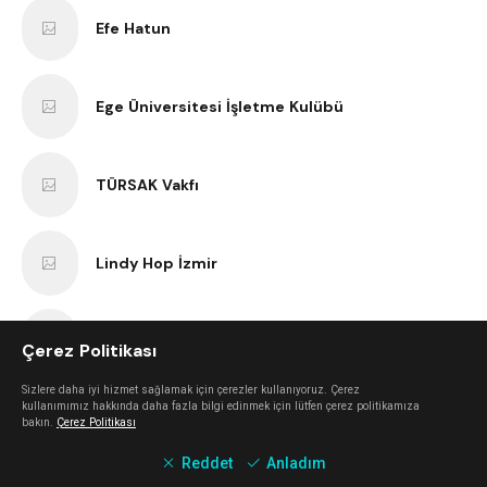
Efe Hatun
Ege Üniversitesi İşletme Kulübü
TÜRSAK Vakfı
Lindy Hop İzmir
İşçi Filmleri Festivali
Çerez Politikası
Sizlere daha iyi hizmet sağlamak için çerezler kullanıyoruz. Çerez
kullanımımız hakkında daha fazla bilgi edinmek için lütfen çerez politikamıza
VBenzeri
bakın.
Çerez Politikası
Reddet
Anladım