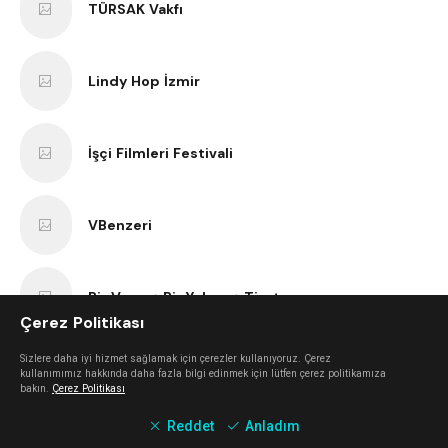
TÜRSAK Vakfı
Lindy Hop İzmir
İşçi Filmleri Festivali
VBenzeri
Bir Varmış Bir Yokmuş Tiyatro
Çerez Politikası
Sizlere daha iyi hizmet sağlamak için çerezler kullanıyoruz. Çerez
İzmir Bisiklet Eğitimi
kullanımımız hakkında daha fazla bilgi edinmek için lütfen çerez politikamıza
bakın.
Çerez Politikası
Reddet
Anladım
Tezgah