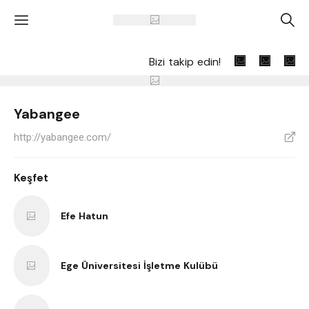
'
A
Bizi takip edin!
Yabangee
http://yabangee.com/
V
Keşfet
Efe Hatun
Ege Üniversitesi İşletme Kulübü