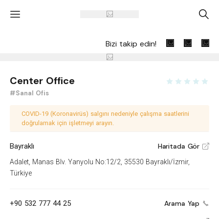
'
A
Bizi takip edin!
Center Office
#Sanal Ofis
COVID-19 (Koronavirüs) salgını nedeniyle çalışma saatlerini
doğrulamak için işletmeyi arayın.
Bayraklı
Haritada Gör
V
Adalet, Manas Blv. Yanyolu No:12/2, 35530 Bayraklı/İzmir,
Türkiye
+90 532 777 44 25
Arama Yap