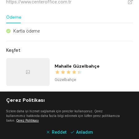
https://www.centeroffice.com.tr
V
Ödeme
Kartla ödeme
^
Keşfet
Mahalle Güzelbahçe
Güzelbahçe
Alaçatı Forte
Çerez Politikası
Sizlere daha iyi hizmet sağlamak için çerezler kullanıyoruz. Çerez
Alaçatı
kullanımımız hakkında daha fazla bilgi edinmek için lütfen çerez politikamıza
bakın.
Çerez Politikası
Reddet
Anladım
Hane Alaçatı