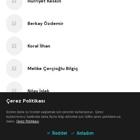
Hürriyet Keskin
Berkay Özdemir
Koral İlhan
Melike Çerçioğlu Bilgiç
Nilay İşlek
Çerez Politikası
Sizlere daha iyi hizmet sağlamak için çerezler kullanıyoruz. Çerez
Nurcan Öterbübül Tatari
kullanımımız hakkında daha fazla bilgi edinmek için lütfen çerez politikamıza
bakın.
Çerez Politikası
Reddet
Anladım
Sercan Dokuzoğlu