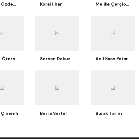
Berkay Özdemir
Koral İlhan
Melike Çerçioğlu Bilgiç
Nurcan Öterbübül Tatari
Sercan Dokuzoğlu
Anıl Kaan Yatar
 Çimenli
Berra Sertel
Burak Tarım