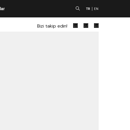
lar
A
TR
EN
Bizi takip edin!