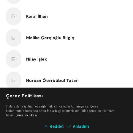
Koral İlhan
Melike Çerçioğlu Bilgiç
Nilay İşlek
Nurcan Öterbübül Tatari
Çerez Politikası
Sercan Dokuzoğlu
Sizlere daha iyi hizmet sağlamak için çerezler kullanıyoruz. Çerez
kullanımımız hakkında daha fazla bilgi edinmek için lütfen çerez politikamıza
bakın.
Çerez Politikası
Anıl Kaan Yatar
Reddet
Anladım