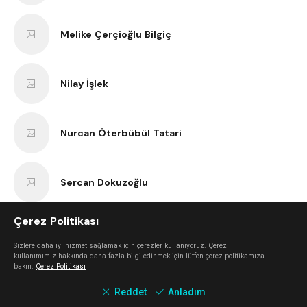
Melike Çerçioğlu Bilgiç
Nilay İşlek
Nurcan Öterbübül Tatari
Sercan Dokuzoğlu
Çerez Politikası
Anıl Kaan Yatar
Sizlere daha iyi hizmet sağlamak için çerezler kullanıyoruz. Çerez
kullanımımız hakkında daha fazla bilgi edinmek için lütfen çerez politikamıza
bakın.
Çerez Politikası
Erk Bilgiç
Reddet
Anladım