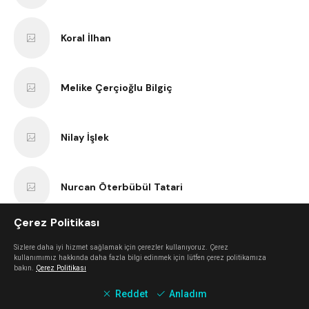
Koral İlhan
Melike Çerçioğlu Bilgiç
Nilay İşlek
Nurcan Öterbübül Tatari
Çerez Politikası
Sercan Dokuzoğlu
Sizlere daha iyi hizmet sağlamak için çerezler kullanıyoruz. Çerez
kullanımımız hakkında daha fazla bilgi edinmek için lütfen çerez politikamıza
bakın.
Çerez Politikası
Anıl Kaan Yatar
Reddet
Anladım