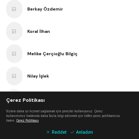
Berkay Özdemir
Koral İlhan
Melike Çerçioğlu Bilgiç
Nilay İşlek
Nurcan Öterbübül Tatari
Çerez Politikası
Sizlere daha iyi hizmet sağlamak için çerezler kullanıyoruz. Çerez
kullanımımız hakkında daha fazla bilgi edinmek için lütfen çerez politikamıza
Sercan Dokuzoğlu
bakın.
Çerez Politikası
Reddet
Anladım