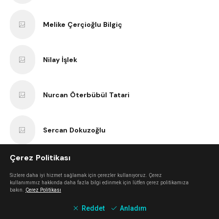
Melike Çerçioğlu Bilgiç
Nilay İşlek
Nurcan Öterbübül Tatari
Sercan Dokuzoğlu
Çerez Politikası
Anıl Kaan Yatar
Sizlere daha iyi hizmet sağlamak için çerezler kullanıyoruz. Çerez
kullanımımız hakkında daha fazla bilgi edinmek için lütfen çerez politikamıza
bakın.
Çerez Politikası
Erk Bilgiç
Reddet
Anladım