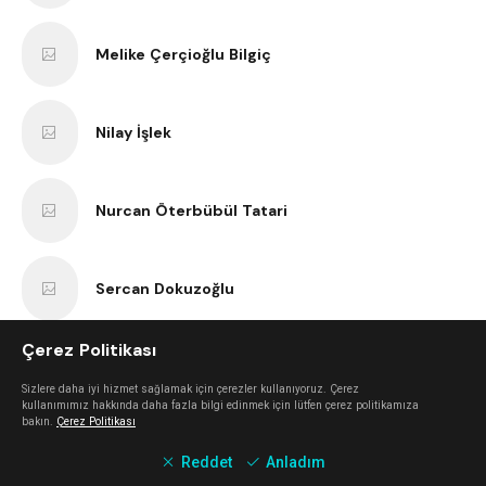
Melike Çerçioğlu Bilgiç
Nilay İşlek
Nurcan Öterbübül Tatari
Sercan Dokuzoğlu
Çerez Politikası
Anıl Kaan Yatar
Sizlere daha iyi hizmet sağlamak için çerezler kullanıyoruz. Çerez
kullanımımız hakkında daha fazla bilgi edinmek için lütfen çerez politikamıza
bakın.
Çerez Politikası
Erk Bilgiç
Reddet
Anladım