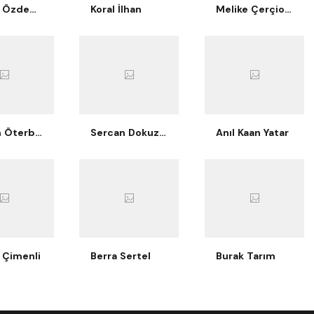
Berkay Özdemir
Koral İlhan
Melike Çerçioğlu Bilgiç
Nurcan Öterbübül Tatari
Sercan Dokuzoğlu
Anıl Kaan Yatar
 Çimenli
Berra Sertel
Burak Tarım