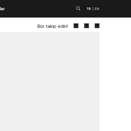
lar
A
TR
EN
Bizi takip edin!