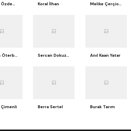
Berkay Özdemir
Koral İlhan
Melike Çerçioğlu Bilgiç
Nurcan Öterbübül Tatari
Sercan Dokuzoğlu
Anıl Kaan Yatar
 Çimenli
Berra Sertel
Burak Tarım