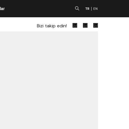
lar
A
TR
EN
Bizi takip edin!