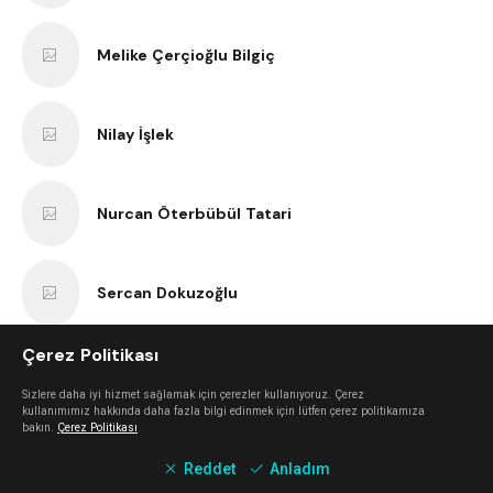
Melike Çerçioğlu Bilgiç
Nilay İşlek
Nurcan Öterbübül Tatari
Sercan Dokuzoğlu
Çerez Politikası
Anıl Kaan Yatar
Sizlere daha iyi hizmet sağlamak için çerezler kullanıyoruz. Çerez
kullanımımız hakkında daha fazla bilgi edinmek için lütfen çerez politikamıza
bakın.
Çerez Politikası
Erk Bilgiç
Reddet
Anladım