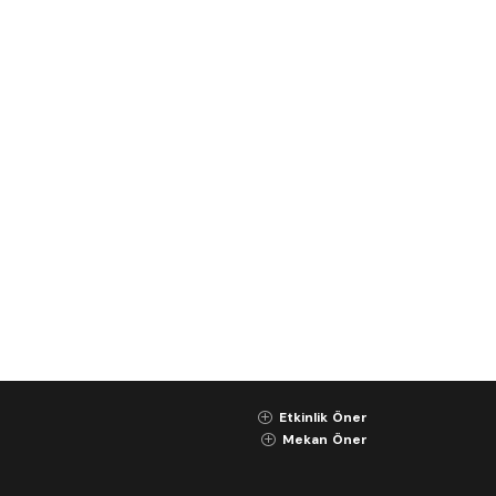
Etkinlik Öner
K
Mekan Öner
K