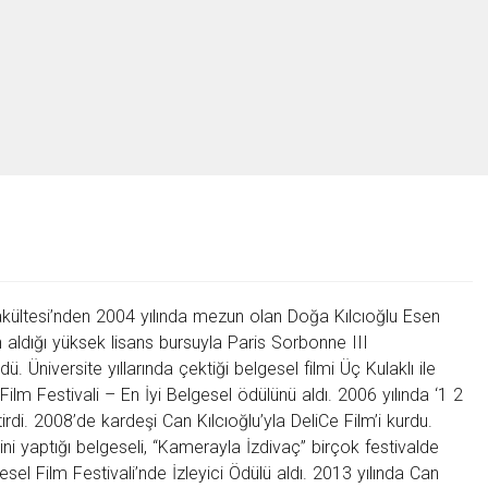
u
Fakültesi’nden 2004 yılında mezun olan Doğa Kılcıoğlu Esen
 aldığı yüksek lisans bursuyla Paris Sorbonne III
. Üniversite yıllarında çektiği belgesel filmi Üç Kulaklı ile
Film Festivali – En İyi Belgesel ödülünü aldı. 2006 yılında ‘1 2
tirdi. 2008’de kardeşi Can Kılcıoğlu’yla DeliCe Film’i kurdu.
ni yaptığı belgeseli, “Kamerayla İzdivaç” birçok festivalde
sel Film Festivali’nde İzleyici Ödülü aldı. 2013 yılında Can