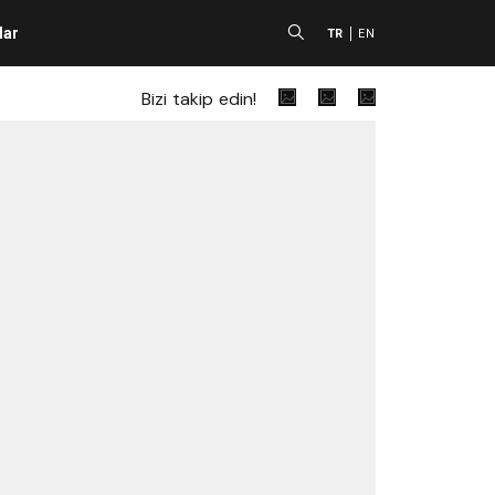
lar
A
TR
EN
Bizi takip edin!