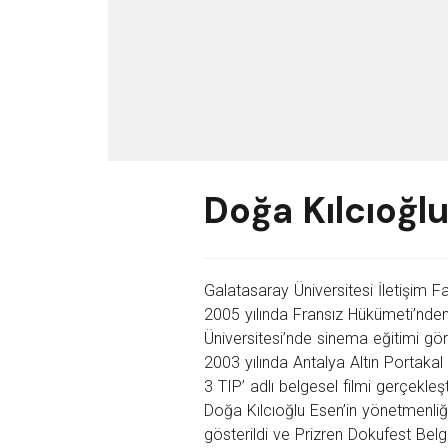
Doğa Kılcıoğl
Galatasaray Üniversitesi İletişim 
2005 yılında Fransız Hükümeti’nden
Üniversitesi’nde sinema eğitimi gördü
2003 yılında Antalya Altın Portakal 
3 TIP’ adlı belgesel filmi gerçekleş
Doğa Kılcıoğlu Esen’in yönetmenliği
gösterildi ve Prizren Dokufest Belge