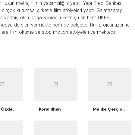
mli uzun metraj filmin yapımcılığını yaptı. Yapı Kredi Bankası,
birçok kurumsal şirketle film atölyeleri yaptı. Galatasaray
ers vermiş olan Doğa Kılcıoğlu Esen şu an hem UKEB
medya dersleri vermekte hem de belgesel film projesi üzerine
lara film okuma ve stop-motion atölyeleri vermektedir.
Berkay Özdemir
Koral İlhan
Melike Çerçioğlu Bilgiç