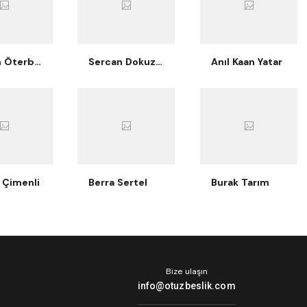
Nurcan Öterbübül Tatari
Sercan Dokuzoğlu
Anıl Kaan Yatar
 Çimenli
Berra Sertel
Burak Tarım
Bize ulaşın
info@otuzbeslik.com