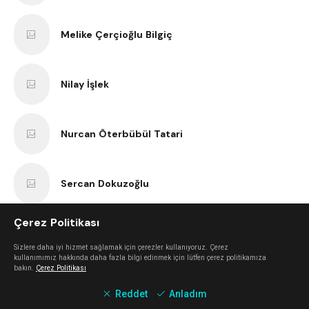
Melike Çerçioğlu Bilgiç
Nilay İşlek
Nurcan Öterbübül Tatari
Sercan Dokuzoğlu
Çerez Politikası
Anıl Kaan Yatar
Sizlere daha iyi hizmet sağlamak için çerezler kullanıyoruz. Çerez
kullanımımız hakkında daha fazla bilgi edinmek için lütfen çerez politikamıza
bakın.
Çerez Politikası
Erk Bilgiç
Reddet
Anladım